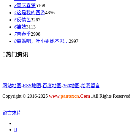
3
同床春梦
5168
4
这是我的西游
4856
5
反情色
3267
6
雏妓
3113
7
青春季
2998
8
离婚吧，叶小姐她不忍…
2997

热门资讯
网站地图
-
RSS地图
-
百度地图
-
360地图
-
给我留言
Copyright © 2016-2025
www.
pantexcn
.Com
.All Rights Reserved
.
留言求片
