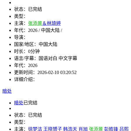
状态：
已完结
类型：
主演：
张添景
＆林琦婷
年代：
2026 / 中国大陆 /
导演：
国家/地区：
中国大陆
时长：
0分钟
语言/字幕：
国语对白 中文字幕
年代：
2026
更新时间：
2026-02-10 03:20:52
详细介绍：
暗处
暗处
已完结
状态：
已完结
类型：
主演：
徐梦洁
王晓赟子
韩浩天
肖旭
张添景
彭皓锋
吕熙