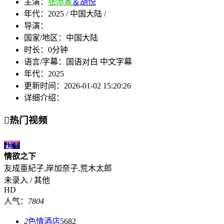
主演：
张添景
＆胡悦
年代：
2025 / 中国大陆 /
导演：
国家/地区：
中国大陆
时长：
0分钟
语言/字幕：
国语对白 中文字幕
年代：
2025
更新时间：
2026-01-02 15:20:26
详细介绍：

热门视频
HD
1
情欲之下
友成亜紀子,岸加奈子,荒木太郎
未录入 / 其他
HD
人气：
7804
2
色情酒店
5682