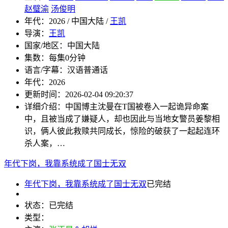
赵璧渝
汤俊明
年代：
2026 / 中国大陆 /
王凯
导演：
王凯
国家/地区：
中国大陆
集数：
每集0分钟
语言/字幕：
汉语普通话
年代：
2026
更新时间：
2026-02-04 09:20:37
详细介绍：
中国博主沈曼在T国被卷入一起诡异命案
中，且被当成了嫌疑人，却也因此与当地女警员姜黎相
识，俩人彼此救赎共同成长，惊险的破获了一起起连环
杀人案，…
年代下岗，我靠系统成了国士无双
年代下岗，我靠系统成了国士无双
已完结
状态：
已完结
类型：