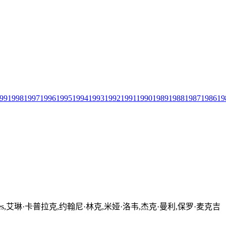
99
1998
1997
1996
1995
1994
1993
1992
1991
1990
1989
1988
1987
1986
19
ames,艾琳·卡普拉克,约翰尼·林克,米娅·洛韦,杰克·曼利,保罗·麦克吉