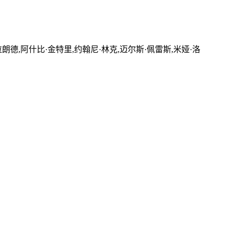
朗德,阿什比·金特里,约翰尼·林克,迈尔斯·佩雷斯,米娅·洛