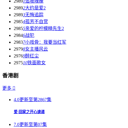
2989
1
追我魂魄
2989
2
大约是爱2
2989
3
无悔追踪
2985
4
孤芳不自赏
2985
5
亲爱的柠檬精先生2
2984
6
战犯
2983
7
小戏骨：我要当红军
2979
8
女主播风云
2976
9
醉红尘
2975
10
铁面歌女
香港剧
更多

4.0
更新至第2867集
爱·回家之开心速递
7.0
更新至第07集