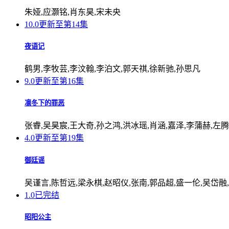
朱娅,应灏铭,肖东昊,宋未央
10.0
更新至第14集
夜语记
鹤男,李牧芸,李汶翰,李泊文,郭天祺,徐新驰,孙思凡
9.0
更新至第16集
凛冬下的罪恶
张睿,吴昊宸,王大奇,孙之鸿,洪冰瑶,肖涵,嘉泽,李蒲赫,左腾
4.0
更新至第19集
御廷谣
吴谨言,陈哲远,梁永棋,赵昭仪,张南,郭品超,盛一伦,吴岱融
1.0
已完结
昭阳公主