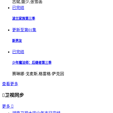
古斌,盛少,张雪菡
已完结
波兰家族第三季
更新至第01集
新男友
已完结
少年魔法师：后继者第三季
赛琳娜·戈麦斯,格雷格·萨克因
查看更多

卫视同步
更多
