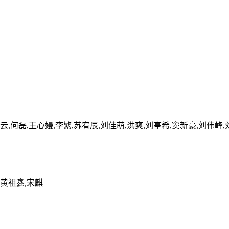
云,何磊,王心嫚,李繁,苏宥辰,刘佳萌,洪爽,刘亭希,窦新豪,刘伟峰,
,黄祖鑫,宋麒