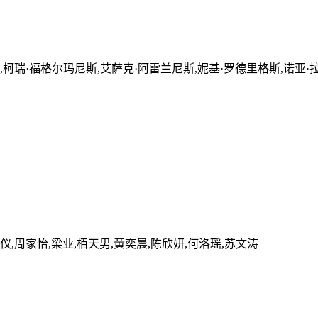
,柯瑞·福格尔玛尼斯,艾萨克·阿雷兰尼斯,妮基·罗德里格斯,诺亚·拉
浣仪,周家怡,梁业,栢天男,黃奕晨,陈欣妍,何洛瑶,苏文涛