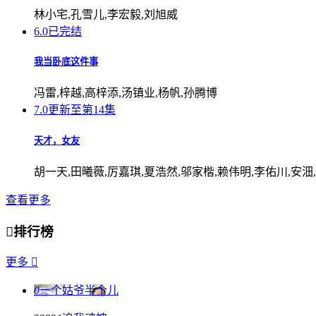
林小宅,孔雪儿,李宏毅,刘旭威
6.0
已完结
我当卧底这件事
冯雷,梓越,高梓添,汤镇业,杨帆,孙腾博
7.0
更新至第14集
天才，女友
胡一天,田曦薇,厉嘉琪,夏浩然,邬家楷,赖伟明,李佑川,安沺
查看更多

排行榜
更多

0
一个姑爷半个儿