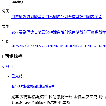
loading...
分类
国产剧
香港剧
欧美剧
日本剧
海外剧
台湾剧
韩国剧
泰国剧
类型
农村
喜剧
偶像
古装
武侠
神话
穿越
刑侦
商战
战争
军旅
谍战
年
年份
2025
2024
2023
2022
2021
2020
2019
2018
2017
2016
2015
2014
20

同步热播
更多

已完结
我与沃尔特家男孩的生活第三季
妮基·罗德里格斯,诺亚·拉朗德,阿什比·金特里,艾萨克·阿雷兰尼斯,
莱恩,Naveen,Paddock,迈尔斯·佩雷斯