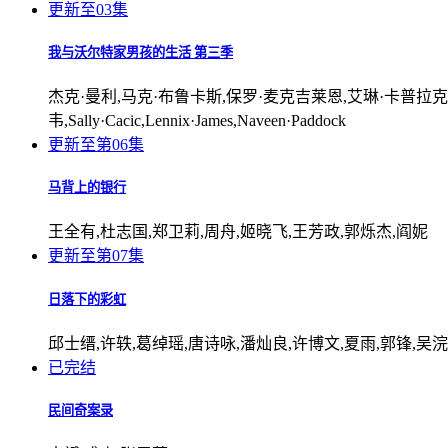
更新至03集
我与沃尔特家男孩的生活 第三季
杰克·曼利,马克·布鲁卡斯,保罗·麦克吉莱恩,艾琳·卡普拉克
韦,Sally·Cacic,Lennix·James,Naveen·Paddock
更新至第06集
马背上的银行
王全有,杜志国,郑卫莉,周舟,姬晓飞,王芳政,郭烁杰,阎妮
更新至第07集
日落下的彩虹
邱士缙,许轶,葛绰瑶,唐诗咏,潘灿良,许博文,夏雨,郭锋,吴
已完结
民间奇案录