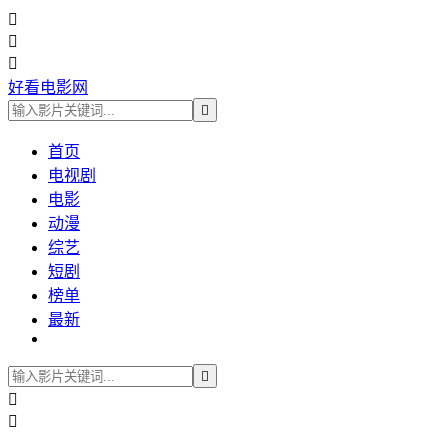



好看电影网

首页
电视剧
电影
动漫
综艺
短剧
榜单
最新


