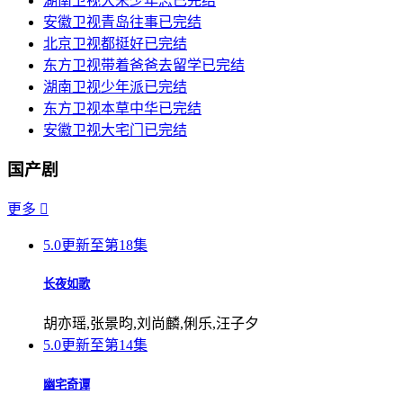
湖南卫视
大宋少年志
已完结
安徽卫视
青岛往事
已完结
北京卫视
都挺好
已完结
东方卫视
带着爸爸去留学
已完结
湖南卫视
少年派
已完结
东方卫视
本草中华
已完结
安徽卫视
大宅门
已完结
国产剧
更多

5.0
更新至第18集
长夜如歌
胡亦瑶,张景昀,刘尚麟,俐乐,汪子夕
5.0
更新至第14集
幽宅奇谭