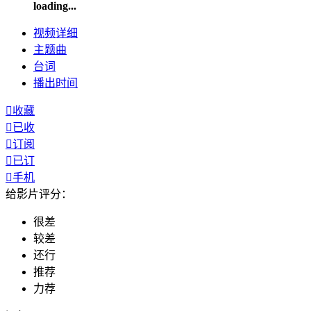
loading...
视频
详细
主题曲
台词
播出
时间

收藏

已收

订阅

已订

手机
给影片评分：
很差
较差
还行
推荐
力荐