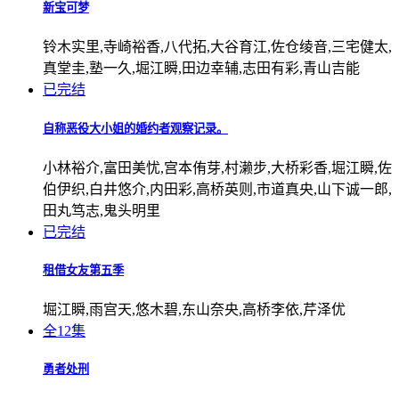
新宝可梦
铃木实里,寺崎裕香,八代拓,大谷育江,佐仓绫音,三宅健太,
真堂圭,塾一久,堀江瞬,田边幸辅,志田有彩,青山吉能
已完结
自称恶役大小姐的婚约者观察记录。
小林裕介,富田美忧,宫本侑芽,村濑步,大桥彩香,堀江瞬,佐
伯伊织,白井悠介,内田彩,高桥英则,市道真央,山下诚一郎,
田丸笃志,鬼头明里
已完结
租借女友第五季
堀江瞬,雨宫天,悠木碧,东山奈央,高桥李依,芹泽优
全12集
勇者处刑