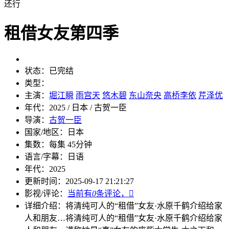
还行
租借女友第四季
状态：
已完结
类型：
主演：
堀江瞬
雨宫天
悠木碧
东山奈央
高桥李依
芹泽优
年代：
2025 / 日本 / 古贺一臣
导演：
古贺一臣
国家/地区：
日本
集数：
每集 45分钟
语言/字幕：
日语
年代：
2025
更新时间：
2025-09-17 21:21:27
影视/评论：
当前有
0
条评论，

详细介绍：
将清纯可人的“租借”女友·水原千鹤介绍给家
人和朋友…
将清纯可人的“租借”女友·水原千鹤介绍给家