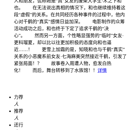
人和朋友，谎称她是“真”女友的废柴大学生·木之下和
也。 在无法说出真相的情况下，和也继续维持着这
段“虚假”的关系。在共同经历各种事件的过程中，他内
心对千鹤的“真实”感情日益加深。 电影制作的众筹
活动成功之后，和也终于下定了追求千鹤的“决
心”。 然而另一方面，个性略显强势的“临时”女友·
更科瑠夏，却以比以往更加积极的态度向和也逼
近……！ 更雪上加霜的是，知晓和也与千鹤“真实”
关系的小恶魔系前女友·七海麻美突然接近千鹤，引发了
紧张局面！？ 故事卷入周遭人物，愈发白热
化！ 而后，舞台转移到了水族馆！！
详情
力荐
人
推荐
人
还行