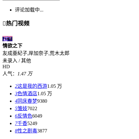
评论加载中...

热门视频
HD
1
情欲之下
友成亜紀子,岸加奈子,荒木太郎
未录入 / 其他
HD
人气：
1.47 万
2
这是我的西游
1.05 万
3
色情酒店
1.05 万
4
同床春梦
9380
5
雏妓
7022
6
反情色
6049
7
千香
5249
8
性之剧毒
3877