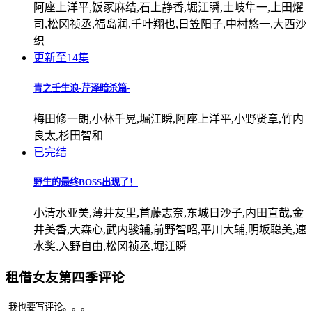
阿座上洋平,饭冢麻结,石上静香,堀江瞬,土岐隼一,上田燿
司,松冈祯丞,福岛润,千叶翔也,日笠阳子,中村悠一,大西沙
织
更新至14集
青之壬生浪-芹泽暗杀篇-
梅田修一朗,小林千晃,堀江瞬,阿座上洋平,小野贤章,竹内
良太,杉田智和
已完结
野生的最终BOSS出现了！
小清水亚美,薄井友里,首藤志奈,东城日沙子,内田直哉,金
井美香,大森心,武内骏辅,前野智昭,平川大辅,明坂聪美,速
水奖,入野自由,松冈祯丞,堀江瞬
租借女友第四季评论