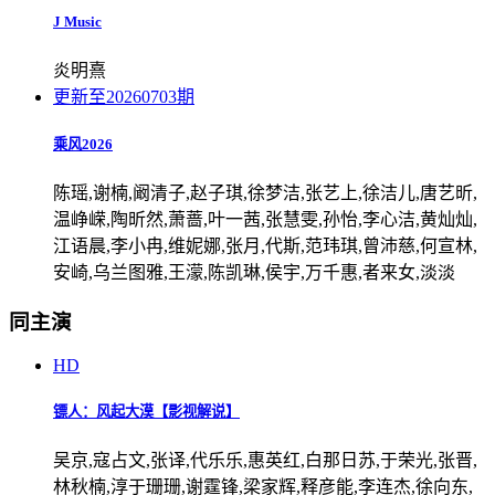
J Music
炎明熹
更新至20260703期
乘风2026
陈瑶,谢楠,阚清子,赵子琪,徐梦洁,张艺上,徐洁儿,唐艺昕,
温峥嵘,陶昕然,萧蔷,叶一茜,张慧雯,孙怡,李心洁,黄灿灿,
江语晨,李小冉,维妮娜,张月,代斯,范玮琪,曾沛慈,何宣林,
安崎,乌兰图雅,王濛,陈凯琳,侯宇,万千惠,者来女,淡淡
同主演
HD
镖人：风起大漠【影视解说】
吴京,寇占文,张译,代乐乐,惠英红,白那日苏,于荣光,张晋,
林秋楠,淳于珊珊,谢霆锋,梁家辉,释彦能,李连杰,徐向东,