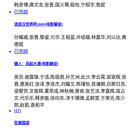
韩彦博,唐文龙,张晋,国义骞,程怡,宁桓宇,詹妮
已完结
流浪汉世界杯2009[电影解说]
孙耀威,张晋,黎姿,元华,王祖蓝,许绍雄,林嘉华,刘以达,黄
德斌
已完结
镖人：风起大漠[电影解说]
吴京,谢霆锋,于适,陈丽君,孙艺洲,此沙,李云霄,梁家辉,张
晋,惠英红,张译,李连杰,刘耀文,熊瑾怡,莒谦朗,白那日苏,
梁壁荧,文俊辉,董思成,林秋楠,景瓷,张艺泷,李嘉辉,寇占
文,代乐乐,释彦能,徐向东,淳于珊珊,孟鹤堂,于荣光,陈少
熙,赵箭,袁和平
HD
狂兽国语