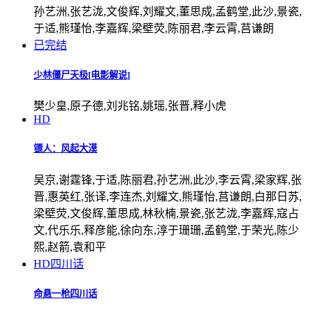
孙艺洲,张艺泷,文俊辉,刘耀文,董思成,孟鹤堂,此沙,景瓷,
于适,熊瑾怡,李嘉辉,梁壁荧,陈丽君,李云霄,莒谦朗
已完结
少林僵尸天极[电影解说]
樊少皇,原子德,刘兆铭,姚瑶,张晋,释小虎
HD
镖人：风起大漠
吴京,谢霆锋,于适,陈丽君,孙艺洲,此沙,李云霄,梁家辉,张
晋,惠英红,张译,李连杰,刘耀文,熊瑾怡,莒谦朗,白那日苏,
梁壁荧,文俊辉,董思成,林秋楠,景瓷,张艺泷,李嘉辉,寇占
文,代乐乐,释彦能,徐向东,淳于珊珊,孟鹤堂,于荣光,陈少
熙,赵箭,袁和平
HD四川话
命悬一枪四川话