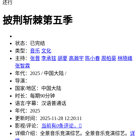
还行
披荆斩棘第五季
状态：
已完结
类型：
音乐
文化
主持：
张晋
李承铉
胡夏
高瀚宇
陈小春
周柏豪
林晓峰
张智霖
年代：
2025 / 中国大陆 /
导演：
国家/地区：
中国大陆
时长：
每期90分钟
语言/字幕：
汉语普通话
年代：
2025
更新时间：
2025-11-28 12:20:11
影视/评论：
当前有
0
条评论，

详细介绍：
全景音乐竞演综艺。
全景音乐竞演综艺。
详