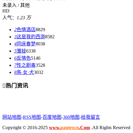
未录入 / 其他
HD
人气：
1.23 万
2
色情酒店
8829
3
这是我的西游
8582
4
同床春梦
8038
5
雏妓
6338
6
反情色
5146
7
性之剧毒
3528
8
馬·女·犬
3032

热门资讯
网站地图
-
RSS地图
-
百度地图
-
360地图
-
给我留言
Copyright © 2016-2025
www.
pantexcn
.Com
.All Rights Reserved
.