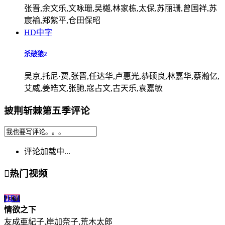
张晋,余文乐,文咏珊,吴樾,林家栋,太保,苏丽珊,曾国祥,苏
宸褕,郑紫平,仓田保昭
HD中字
杀破狼2
吴京,托尼·贾,张晋,任达华,卢惠光,恭硕良,林嘉华,蔡瀚亿,
艾威,姜皓文,张驰,寇占文,古天乐,袁嘉敏
披荆斩棘第五季评论
评论加载中...

热门视频
HD
1
情欲之下
友成亜紀子,岸加奈子,荒木太郎