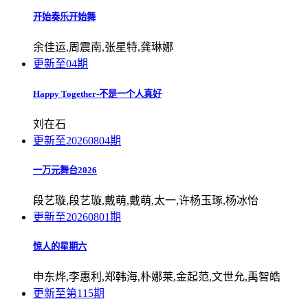
开始奏乐开始舞
余佳运,周震南,张星特,龚琳娜
更新至04期
Happy Together-不是一个人真好
刘在石
更新至20260804期
一万元舞台2026
段艺璇,段艺璇,戴萌,戴萌,太一,许杨玉琢,杨冰怡
更新至20260801期
惊人的星期六
申东烨,李惠利,郑韩海,朴娜莱,金起范,文世允,禹智皓
更新至第115期