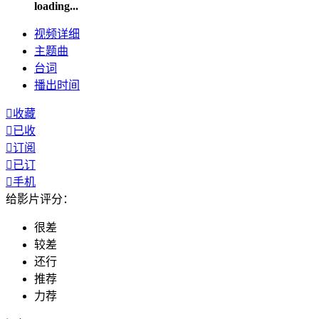
loading...
视频
详细
主题曲
台词
播出
时间

收藏

已收

订阅

已订

手机
给影片评分：
很差
较差
还行
推荐
力荐