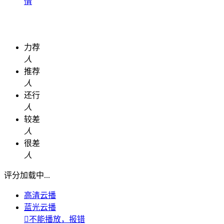
情
力荐
人
推荐
人
还行
人
较差
人
很差
人
评分加载中...
高清云播
蓝光云播

不能播放，报错