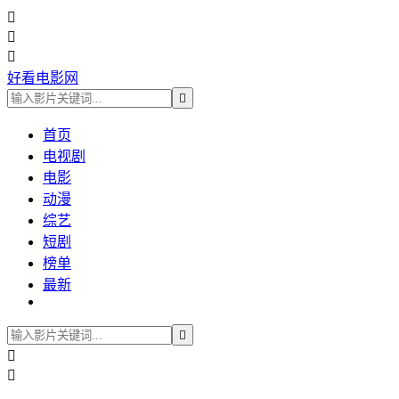



好看电影网

首页
电视剧
电影
动漫
综艺
短剧
榜单
最新


