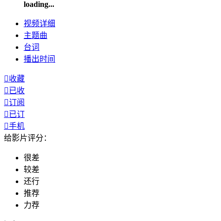
loading...
视频
详细
主题曲
台词
播出
时间

收藏

已收

订阅

已订

手机
给影片评分：
很差
较差
还行
推荐
力荐