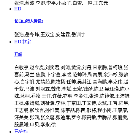
张浩,蓝波,李野,李平,小喜子,白雪,一鸣,王东元
HD
长白山猎人传说2
张浩,岳冬峰,王双宝,安建霖,岳训宇
HD中字
开端
白敬亭,赵今麦,刘奕君,刘涛,黄觉,刘丹,宋家腾,曾柯琅,张
喜前,马兰,焦鹏,卜宇鑫,李感,范帅琦,鞠帛展,余沛杉,张龄
心,白宇帆,尤靖茹,陈牧扬,任帅,吴其江,高海鹏,李克伟,赵
千紫,马波,刘冠霖,魏伟,李斌,王宏,钱漪,陈卫,吴珏瑾,陈小
妹,沐桐,乔牧,王汀,许薇,亦明,李金江,张浩,陈镜依,王沛禄,
王枫,张靖岚,刘祉驿,李林,于京田,丁文博,龙斌,王智,陆星,
王志鹏,柳欣言,孙惟嵩,陈宇喆,陈茜,郝将,程小刚,王康康,
汪美美,张涵,张文馨,张迪扉,罗今,顾高敏,尹腾喆,张丽雯,
殷晨曦,申贝,李永,徐
已完结