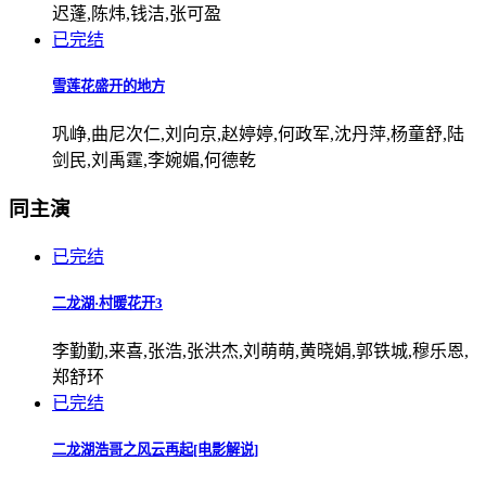
迟蓬,陈炜,钱洁,张可盈
已完结
雪莲花盛开的地方
巩峥,曲尼次仁,刘向京,赵婷婷,何政军,沈丹萍,杨童舒,陆
剑民,刘禹霆,李婉媚,何德乾
同主演
已完结
二龙湖·村暖花开3
李勤勤,来喜,张浩,张洪杰,刘萌萌,黄晓娟,郭铁城,穆乐恩,
郑舒环
已完结
二龙湖浩哥之风云再起[电影解说]