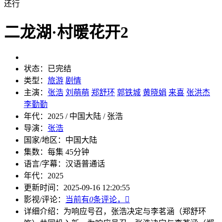
还行
二龙湖·村暖花开2
状态：
已完结
类型：
旅游
剧情
主演：
张浩
刘萌萌
郑舒环
郭铁城
黄晓娟
来喜
张洪杰
李勤勤
年代：
2025 / 中国大陆 / 张浩
导演：
张浩
国家/地区：
中国大陆
集数：
每集 45分钟
语言/字幕：
汉语普通话
年代：
2025
更新时间：
2025-09-16 12:20:55
影视/评论：
当前有
0
条评论，

详细介绍：
为响应号召，张浩决定与李茗涵（郑舒环