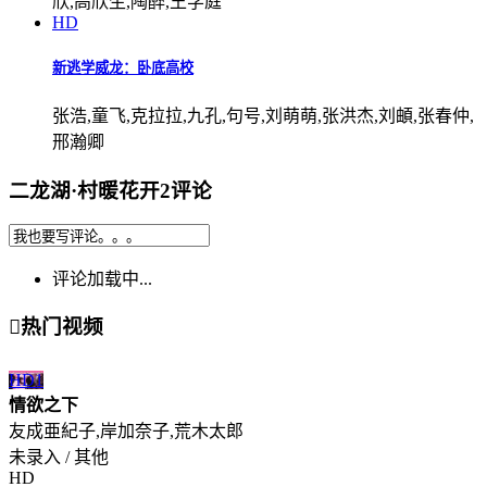
欣,高欣生,陶醉,王学庭
HD
新逃学威龙：卧底高校
张浩,童飞,克拉拉,九孔,句号,刘萌萌,张洪杰,刘頔,张春仲,
邢瀚卿
二龙湖·村暖花开2评论
评论加载中...

热门视频
HD
1
情欲之下
友成亜紀子,岸加奈子,荒木太郎
未录入 / 其他
HD