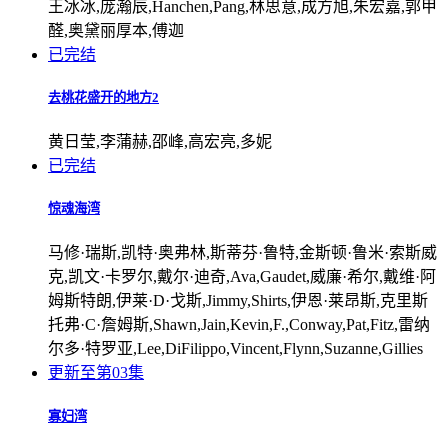
王冰冰,庞瀚辰,Hanchen,Pang,林思意,成方旭,朱宏嘉,郭甲
醛,奥黛丽厚本,傅迦
已完结
去桃花盛开的地方2
黄日莹,李蒲赫,邵峰,高宏亮,多妮
已完结
惊魂海湾
马修·瑞斯,凯特·奥弗林,斯蒂芬·鲁特,金斯顿·鲁米·索斯威
克,凯文·卡罗尔,戴尔·迪奇,Ava,Gaudet,威廉·希尔,戴维·阿
姆斯特朗,伊莱·D·戈斯,Jimmy,Shirts,伊恩·莱昂斯,克里斯
托弗·C·詹姆斯,Shawn,Jain,Kevin,F.,Conway,Pat,Fitz,雷纳
尔多·特罗亚,Lee,DiFilippo,Vincent,Flynn,Suzanne,Gillies
更新至第03集
寡妇湾