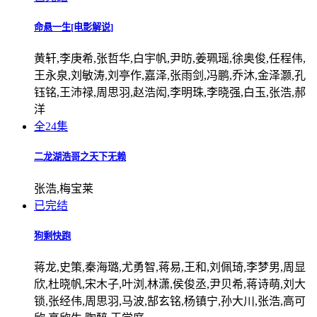
命悬一生[电影解说]
黄轩,李庚希,张哲华,白宇帆,尹昉,姜珮瑶,徐奥俊,任程伟,
王永泉,刘敏涛,刘亭作,嘉泽,张雨剑,冯鹏,乔沐,金泽灏,孔
钰铭,王沛禄,周思羽,赵浩闳,李明珠,李晓强,白玉,张浩,郝
洋
全24集
二龙湖浩哥之天下无赖
张浩,梅宝莱
已完结
狗剩快跑
蒋龙,史策,秦海璐,尤勇智,蒋易,王和,刘佩琦,李梦男,周显
欣,杜晓帆,宋木子,叶浏,林潇,侯俊丞,尹贝希,蒋诗萌,刘大
锁,张经伟,周思羽,马波,郜玄铭,杨镇宁,孙大川,张浩,高可