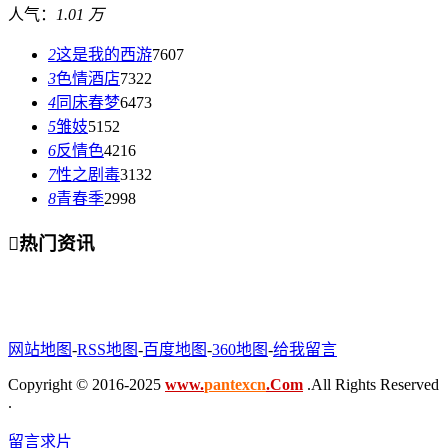
人气：
1.01 万
2
这是我的西游
7607
3
色情酒店
7322
4
同床春梦
6473
5
雏妓
5152
6
反情色
4216
7
性之剧毒
3132
8
青春季
2998

热门资讯
网站地图
-
RSS地图
-
百度地图
-
360地图
-
给我留言
Copyright © 2016-2025
www.
pantexcn
.Com
.All Rights Reserved
.
留言求片