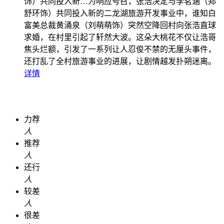
饰）共同投入新…
为响应号召，张浩决定与李茗涵（郑
舒环饰）共同投入新的二龙湖旅游开发事业中，谁知白
富美总裁黄涌泉（刘萌萌饰）突然空降回村向张浩直球
求婚，在村里引起了轩然大波。这朵大桃花不仅让浩哥
焦头烂额，引发了一系列让人忍俊不禁的无厘头事件，
还打乱了全村旅游事业的进展，让剧情越发扑朔迷离。
详情
力荐
人
推荐
人
还行
人
较差
人
很差