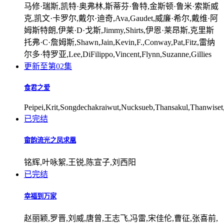
马修·瑞斯,凯特·奥弗林,斯蒂芬·鲁特,金斯顿·鲁米·索斯威
克,凯文·卡罗尔,戴尔·迪奇,Ava,Gaudet,威廉·希尔,戴维·阿
姆斯特朗,伊莱·D·戈斯,Jimmy,Shirts,伊恩·莱昂斯,克里斯
托弗·C·詹姆斯,Shawn,Jain,Kevin,F.,Conway,Pat,Fitz,雷纳
尔多·特罗亚,Lee,DiFilippo,Vincent,Flynn,Suzanne,Gillies
更新至第02集
食君之爱
Peipei,Krit,Songdechakraiwut,Nucksueb,Thansakul,Thanwiset
已完结
畲韵流光之凤求凰
铭辉,叶咏絮,王锐,陈宣子,刘西阳
已完结
幸福到万家
赵丽颖,罗晋,刘威,唐曾,王志飞,冯雷,宋佳伦,曹征,张喜前,