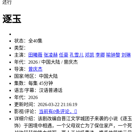
还行
逐玉
状态：
全40集
类型：
主演：
田曦薇
张凌赫
任豪
孔雪儿
邓凯
李卿
喻钟黎
刘琳
年代：
2026 / 中国大陆 / 曾庆杰
导演：
曾庆杰
国家/地区：
中国大陆
集数：
每集 45分钟
语言/字幕：
汉语普通话
年代：
2026
更新时间：
2026-03-22 21:16:19
影视/评论：
当前有
0
条评论，

详细介绍：
该剧改编自晋江文学城团子来袭的小说《逐玉
饰）于困境中相遇，一个父母双亡为了保住家产，一个死