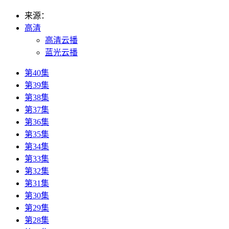
来源：
高清
高清云播
蓝光云播
第40集
第39集
第38集
第37集
第36集
第35集
第34集
第33集
第32集
第31集
第30集
第29集
第28集