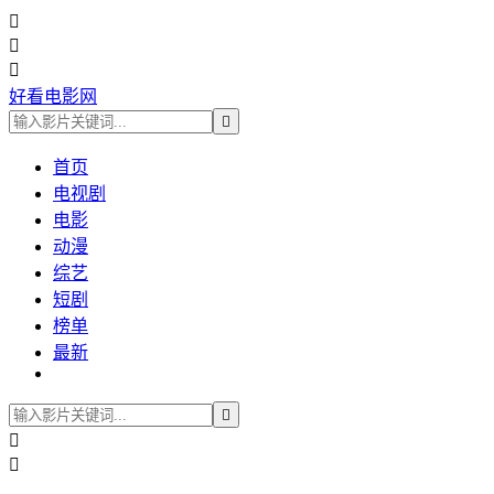



好看电影网

首页
电视剧
电影
动漫
综艺
短剧
榜单
最新


