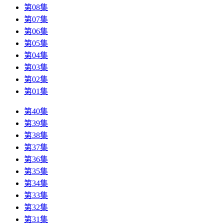
第08集
第07集
第06集
第05集
第04集
第03集
第02集
第01集
第40集
第39集
第38集
第37集
第36集
第35集
第34集
第33集
第32集
第31集