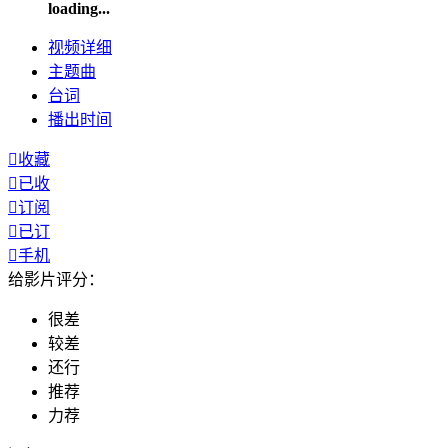
loading...
视频
详细
主题曲
台词
播出
时间

收藏

已收

订阅

已订

手机
给影片评分：
很差
较差
还行
推荐
力荐