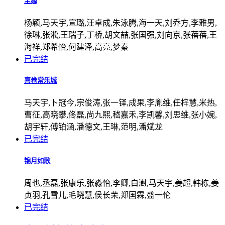
尘缘
杨颖,马天宇,宣璐,汪卓成,朱泳腾,海一天,刘乔方,李雅男,
徐琳,张淞,王瑞子,丁桥,胡文喆,张国强,刘向京,张蓓蓓,王
海祥,郑希怡,何建泽,高亮,梦秦
已完结
喜卷常乐城
马天宇,卜冠今,宗俊涛,张一铎,成果,李胤维,任梓慧,米热,
曹征,高晓攀,佟磊,尚九熙,嵇嘉禾,李凯馨,刘思维,张小婉,
胡宇轩,傅铂涵,潘德文,王琳,范明,潘斌龙
已完结
锦月如歌
周也,丞磊,张康乐,张淼怡,李卿,白澍,马天宇,姜超,韩栋,姜
贞羽,孔雪儿,毛晓慧,侯长荣,郑国霖,盛一伦
已完结