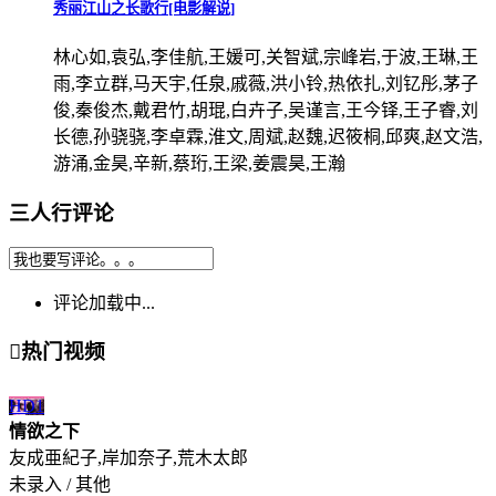
秀丽江山之长歌行[电影解说]
林心如,袁弘,李佳航,王媛可,关智斌,宗峰岩,于波,王琳,王
雨,李立群,马天宇,任泉,戚薇,洪小铃,热依扎,刘钇彤,茅子
俊,秦俊杰,戴君竹,胡琨,白卉子,吴谨言,王今铎,王子睿,刘
长德,孙骁骁,李卓霖,淮文,周斌,赵魏,迟筱桐,邱爽,赵文浩,
游涌,金昊,辛新,蔡珩,王梁,姜震昊,王瀚
三人行评论
评论加载中...

热门视频
HD
1
情欲之下
友成亜紀子,岸加奈子,荒木太郎
未录入 / 其他