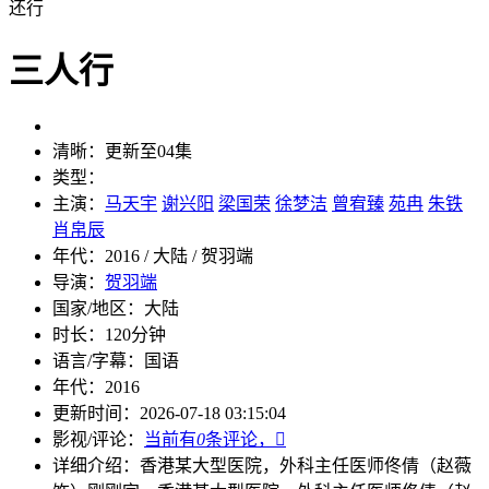
还行
三人行
清晰：
更新至04集
类型：
主演：
马天宇
谢兴阳
梁国荣
徐梦洁
曾宥臻
苑冉
朱铁
肖帛辰
年代：
2016 / 大陆 / 贺羽端
导演：
贺羽端
国家/地区：
大陆
时长：
120分钟
语言/字幕：
国语
年代：
2016
更新时间：
2026-07-18 03:15:04
影视/评论：
当前有
0
条评论，

详细介绍：
香港某大型医院，外科主任医师佟倩（赵薇