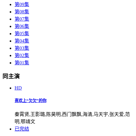
第09集
第08集
第07集
第06集
第05集
第04集
第03集
第02集
第01集
同主演
HD
喜欢上“欠欠”的你
秦霄贤,王影璐,陈昊明,西门飘飘,海清,马天宇,张天爱,范
明,鄂靖文
已完结