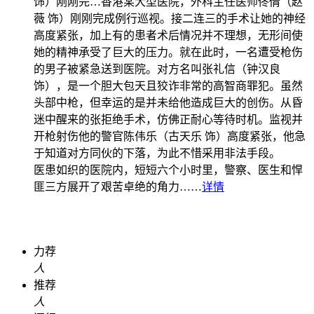
饰）刚刚完…
香港某大型医院，外科主任医师佟倩（赵
薇 饰）刚刚完成例行巡视。接二连三的手术让她的神经
高度紧张，加上有的患者术后情况并不理想，无形间使
她的精神承受了巨大的压力。就在此时，一名遭受枪伤
的男子被紧急送到医院。对方名叫张礼信（钟汉良
饰），是一个胆大包天且狡诈非常的高智商罪犯。虽然
头部中枪，但幸运的是并未给他造成巨大的创伤。从昏
迷中醒来的张拒绝手术，仿佛正耐心等待时机。监视并
开枪射伤他的警官陈伟乐（古天乐 饰）高度紧张，他急
于知道对方同伙的下落，为此不惜采用非法手段。
医患如织的医院内，短短六个小时里，警察、医生和悍
匪三方展开了艰苦卓绝的角力……
详情
力荐
人
推荐
人