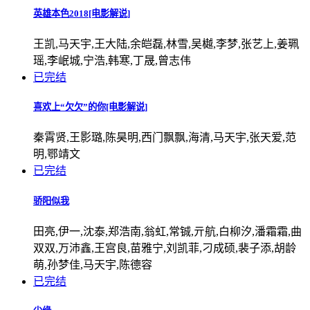
英雄本色2018[电影解说]
王凯,马天宇,王大陆,余皑磊,林雪,吴樾,李梦,张艺上,姜珮
瑶,李岷城,宁浩,韩寒,丁晟,曾志伟
已完结
喜欢上“欠欠”的你[电影解说]
秦霄贤,王影璐,陈昊明,西门飘飘,海清,马天宇,张天爱,范
明,鄂靖文
已完结
骄阳似我
田亮,伊一,沈泰,郑浩南,翁虹,常铖,亓航,白柳汐,潘霜霜,曲
双双,万沛鑫,王宫良,苗雅宁,刘凯菲,刁成硕,裴子添,胡龄
萌,孙梦佳,马天宇,陈德容
已完结