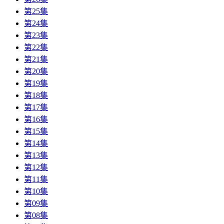
第25集
第24集
第23集
第22集
第21集
第20集
第19集
第18集
第17集
第16集
第15集
第14集
第13集
第12集
第11集
第10集
第09集
第08集