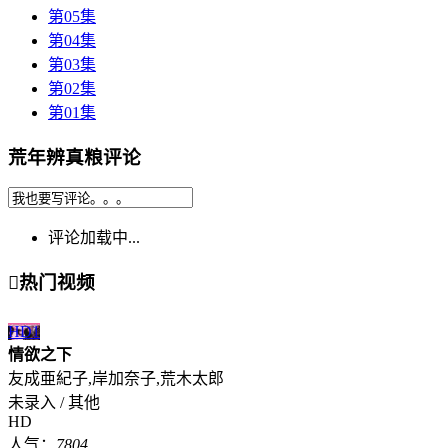
第05集
第04集
第03集
第02集
第01集
荒年辨真粮评论
评论加载中...

热门视频
HD
1
情欲之下
友成亜紀子,岸加奈子,荒木太郎
未录入 / 其他
HD
人气：
7804