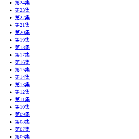
第24集
第23集
第22集
第21集
第20集
第19集
第18集
第17集
第16集
第15集
第14集
第13集
第12集
第11集
第10集
第09集
第08集
第07集
第06集