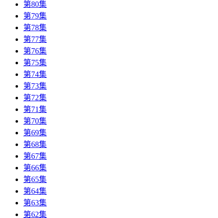
第80集
第79集
第78集
第77集
第76集
第75集
第74集
第73集
第72集
第71集
第70集
第69集
第68集
第67集
第66集
第65集
第64集
第63集
第62集