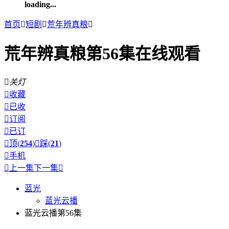
loading...
首页

短剧

荒年辨真粮

荒年辨真粮第56集在线观看

关灯

收藏

已收

订阅

已订

顶(
254
)

踩(
21
)

手机

上一集
下一集

蓝光
蓝光云播
蓝光云播第56集