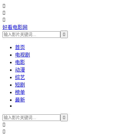



好看电影网

首页
电视剧
电影
动漫
综艺
短剧
榜单
最新


