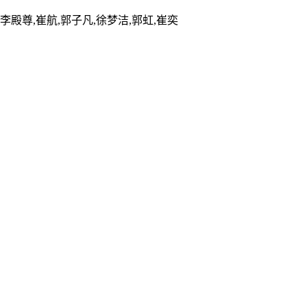
,李殿尊,崔航,郭子凡,徐梦洁,郭虹,崔奕