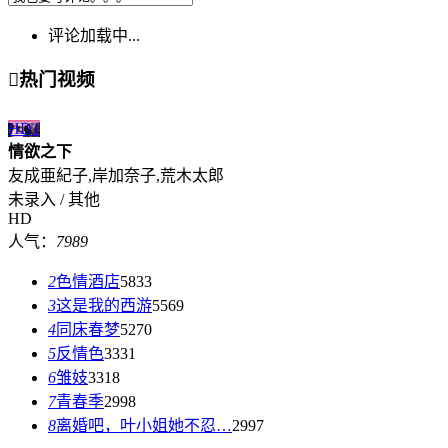
评论加载中...

热门视频
HD
1
情欲之下
友成亜紀子,岸加奈子,荒木太郎
未录入 / 其他
HD
人气：
7989
2
色情酒店
5833
3
这是我的西游
5569
4
同床春梦
5270
5
反情色
3331
6
雏妓
3318
7
青春季
2998
8
离婚吧，叶小姐她不忍…
2997