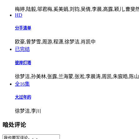
梅婷,陆毅,邬君梅,奚美娟,刘钧,吴倩,李晨,高露,颖儿,曹斐
HD
分手清单
欧豪,曾梦雪,周游,程潇,徐梦洁,肖凯中
已完结
彼岸灯塔
徐梦洁,孙美林,张露,兰海蒙,张淞,李晨涛,周凯,朱宸皓,陈
全16集
大过年的
徐梦洁,李川
暗处评论