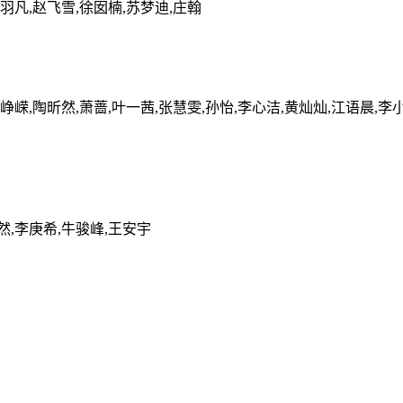
孙羽凡,赵飞雪,徐囡楠,苏梦迪,庄翰
峥嵘,陶昕然,萧蔷,叶一茜,张慧雯,孙怡,李心洁,黄灿灿,江语晨,李小
然,李庚希,牛骏峰,王安宇