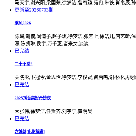
马天宇,谢兴阳,梁国荣,徐梦洁,曾宥臻,苑冉,朱铁,肖帛辰,
更新至20260703期
乘风2026
陈瑶,谢楠,阚清子,赵子琪,徐梦洁,张艺上,徐洁儿,唐艺昕,温
濛,陈凯琳,侯宇,万千惠,者来女,淡淡
已完结
二十不惑2
关晓彤,卜冠今,董思怡,徐梦洁,李俊贤,费启鸣,谢彬彬,周翊
已完结
2025抖音美好奇妙夜
大张伟,徐梦洁,任贤齐,刘宇宁,黄明昊
已完结
六姊妹[电影解说]