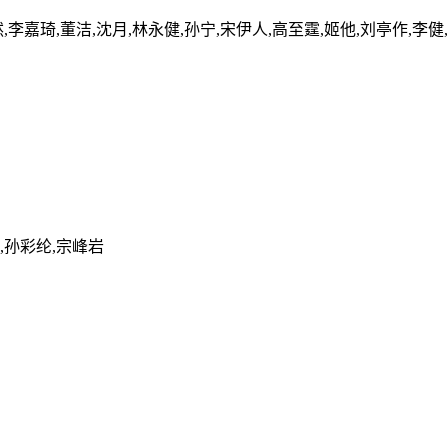
然,李嘉琦,董洁,沈月,林永健,孙宁,宋伊人,高至霆,姬他,刘亭作,李健
山,孙彩纶,宗峰岩