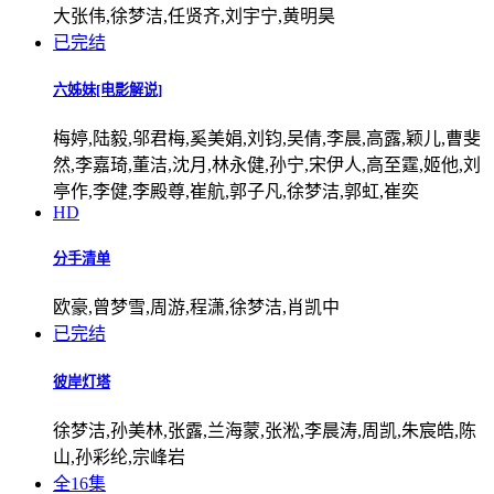
大张伟,徐梦洁,任贤齐,刘宇宁,黄明昊
已完结
六姊妹[电影解说]
梅婷,陆毅,邬君梅,奚美娟,刘钧,吴倩,李晨,高露,颖儿,曹斐
然,李嘉琦,董洁,沈月,林永健,孙宁,宋伊人,高至霆,姬他,刘
亭作,李健,李殿尊,崔航,郭子凡,徐梦洁,郭虹,崔奕
HD
分手清单
欧豪,曾梦雪,周游,程潇,徐梦洁,肖凯中
已完结
彼岸灯塔
徐梦洁,孙美林,张露,兰海蒙,张淞,李晨涛,周凯,朱宸皓,陈
山,孙彩纶,宗峰岩
全16集