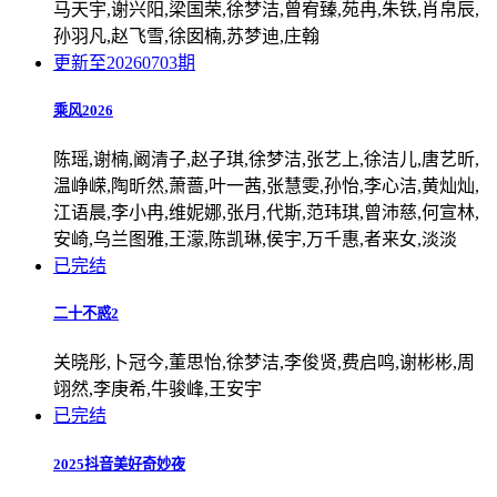
马天宇,谢兴阳,梁国荣,徐梦洁,曾宥臻,苑冉,朱铁,肖帛辰,
孙羽凡,赵飞雪,徐囡楠,苏梦迪,庄翰
更新至20260703期
乘风2026
陈瑶,谢楠,阚清子,赵子琪,徐梦洁,张艺上,徐洁儿,唐艺昕,
温峥嵘,陶昕然,萧蔷,叶一茜,张慧雯,孙怡,李心洁,黄灿灿,
江语晨,李小冉,维妮娜,张月,代斯,范玮琪,曾沛慈,何宣林,
安崎,乌兰图雅,王濛,陈凯琳,侯宇,万千惠,者来女,淡淡
已完结
二十不惑2
关晓彤,卜冠今,董思怡,徐梦洁,李俊贤,费启鸣,谢彬彬,周
翊然,李庚希,牛骏峰,王安宇
已完结
2025抖音美好奇妙夜