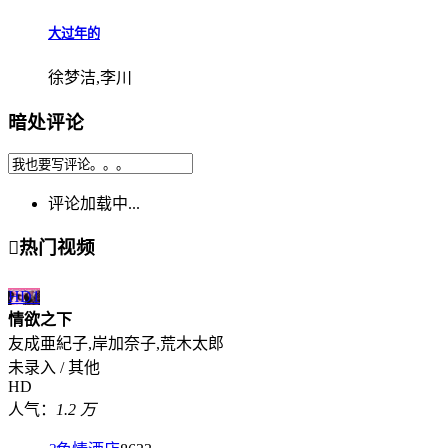
大过年的
徐梦洁,李川
暗处评论
评论加载中...

热门视频
HD
1
情欲之下
友成亜紀子,岸加奈子,荒木太郎
未录入 / 其他
HD
人气：
1.2 万