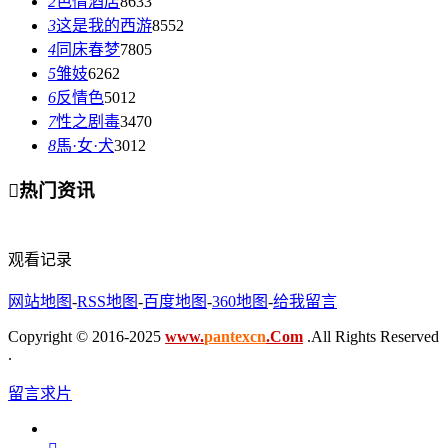
2
色情酒店
8633
3
这是我的西游
8552
4
同床春梦
7805
5
雏妓
6262
6
反情色
5012
7
性之剧毒
3470
8
馬·女·犬
3012

热门资讯
观看记录
网站地图
-
RSS地图
-
百度地图
-
360地图
-
给我留言
Copyright © 2016-2025
www.
pantexcn
.Com
.All Rights Reserved
.
留言求片