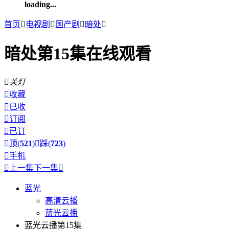
loading...
首页

电视剧

国产剧

暗处

暗处第15集在线观看

关灯

收藏

已收

订阅

已订

顶(
521
)

踩(
723
)

手机

上一集
下一集

蓝光
高清云播
蓝光云播
蓝光云播第15集